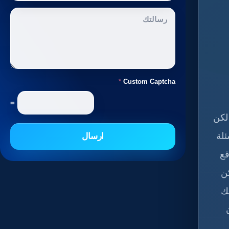
*
Custom Captcha
=
لكن
ئلة
ارسال
قع
ن
ك