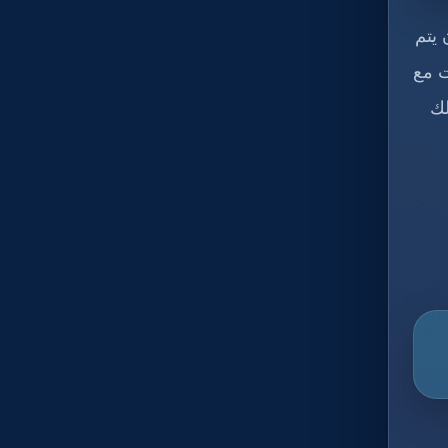
 يتم
ت مع
لك