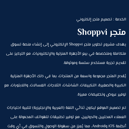
الخدمة : تصميم متجر إلكتروني
متجر Shoppvi
يهدف مشروع تطوير متجر Shoppvi الإلكتروني إلى إنشاء منصة تسوق
متكاملة ومتخصصة في بيع الأجهزة المنزلية والإلكترونيات، مع التركيز على
تقديم تجربة مستخدم سلسة وموثوقة.
يُقدم المتجر مجموعة واسعة من المنتجات، بما في ذلك الأجهزة المنزلية
الكبيرة والصغيرة، التكييفات، الشاشات، الثلاجات، الغسالات، واللابتوبات، مع
توفير عروض وتخفيضات مميزة.
تم تصميم الموقع ليكون ثنائي اللغة (العربية والإنجليزية) لتلبية احتياجات
العملاء المحليين والدوليين، مع توفير تطبيقات للهواتف المحمولة على
أنظمة iOS وAndroid، مما يُعزز من سهولة الوصول والتسوق في أي وقت