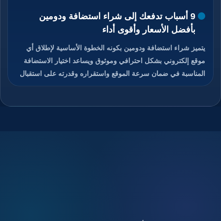
9 أسباب تدفعك إلى شراء استضافة ودومين
بأفضل الأسعار وأقوى أداء
يتميز شراء استضافة ودومين بكونه الخطوة الأساسية لإطلاق أي
موقع إلكتروني بشكل احترافي وموثوق ويساعد اختيار الاستضافة
المناسبة في ضمان سرعة الموقع واستقراره وقدرته على استقبال
الزوار دون انقطاع، كما يمنح الدومين هوية رقمية مميزة تسهل على
المستخدمين الوصول إلى الموقع وتذكره بسهولة، والجمع بين
استضافة قوية ودومين مناسب يعزز من ثقة الزوار ومحركات
البحث في الموقع، ويوفر هذا الاختيار تحكم كامل في إدارة الموقع
والبريد الإلكتروني المرتبط به، ويساعد على تحسين تجربة
المستخدم ورفع فرص نجاح المشروع الرقمي، تابعوا معنا قراءة
المقال للتعرف على كيفية شراء استضافة ودومين بأفضل الأسعار
مع أداء قوي وأمان عالي.