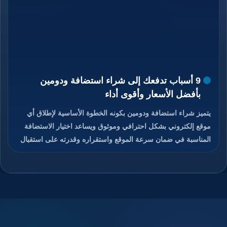
9 أسباب تدفعك إلى شراء استضافة ودومين
بأفضل الأسعار وأقوى أداء
يتميز شراء استضافة ودومين بكونه الخطوة الأساسية لإطلاق أي
موقع إلكتروني بشكل احترافي وموثوق ويساعد اختيار الاستضافة
المناسبة في ضمان سرعة الموقع واستقراره وقدرته على استقبال
الزوار دون انقطاع، كما يمنح الدومين هوية رقمية مميزة تسهل على
المستخدمين الوصول إلى الموقع وتذكره بسهولة، والجمع بين
استضافة قوية ودومين مناسب يعزز من ثقة الزوار ومحركات
البحث في الموقع، ويوفر هذا الاختيار تحكم كامل في إدارة الموقع
والبريد الإلكتروني المرتبط به، ويساعد على تحسين تجربة
المستخدم ورفع فرص نجاح المشروع الرقمي، تابعوا معنا قراءة