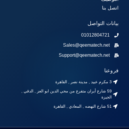
اتصل بنا
بيانات التواصل
01012804721
Sales@qeematech.net
Support@qeematech.net
فروعنا
3 مكرم عبيد , مدينة نصر , القاهرة
59 شارع أيران متفرع من محي الدين ابو العز , الدقي ,
الجيزة
51 شارع النهضه , المعادي , القاهرة