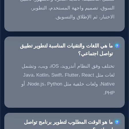
السوق، تصميم واجهة المستخدم، التطوير،
الاختبار، ثم الإطلاق والتسويق.
ما هي اللغات والتقنيات المناسبة لتطوير تطبيق
تواصل اجتماعي؟
تختلف وفق النظام أندرويد، iOS، ويب، وتشمل
لغات مثل Java، Kotlin، Swift، Flutter، React
Native، ولغات خلفية مثل Node.js، Python، أو
PHP.
ما هو الوقت المطلوب لتطوير برنامج تواصل