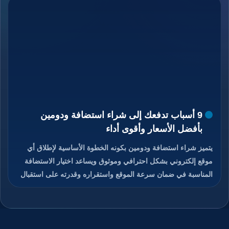
9 أسباب تدفعك إلى شراء استضافة ودومين
بأفضل الأسعار وأقوى أداء
يتميز شراء استضافة ودومين بكونه الخطوة الأساسية لإطلاق أي
موقع إلكتروني بشكل احترافي وموثوق ويساعد اختيار الاستضافة
المناسبة في ضمان سرعة الموقع واستقراره وقدرته على استقبال
الزوار دون انقطاع، كما يمنح الدومين هوية رقمية مميزة تسهل على
المستخدمين الوصول إلى الموقع وتذكره بسهولة، والجمع بين
استضافة قوية ودومين مناسب يعزز من ثقة الزوار ومحركات
البحث في الموقع، ويوفر هذا الاختيار تحكم كامل في إدارة الموقع