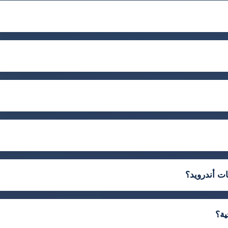
ت أندرويد؟
ية؟