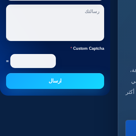
*
Custom Captcha
=
ة،
لي
ارسال
أكثر