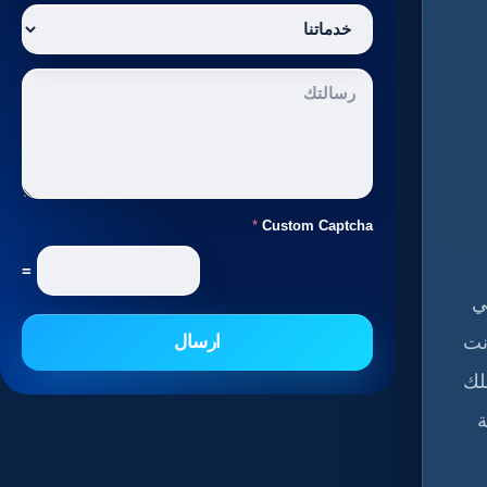
*
Custom Captcha
=
ي
نت
ارسال
لك
ة