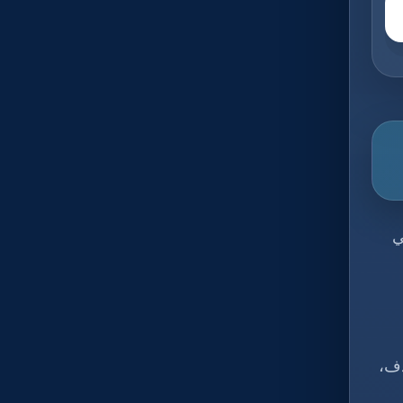
ي
دف،