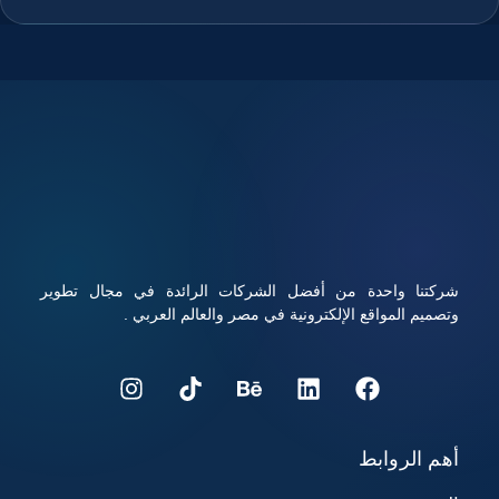
المستخدمين الوصول إلى الموقع وتذكره بسهولة، والجمع بين
استضافة قوية ودومين مناسب يعزز من ثقة الزوار ومحركات
البحث في الموقع، ويوفر هذا الاختيار تحكم كامل في إدارة الموقع
والبريد الإلكتروني المرتبط به، ويساعد على تحسين تجربة
المستخدم ورفع فرص نجاح المشروع الرقمي، تابعوا معنا قراءة
المقال للتعرف على كيفية شراء استضافة ودومين بأفضل الأسعار
مع أداء قوي وأمان عالي.
شركتنا واحدة من أفضل الشركات الرائدة في مجال تطوير
وتصميم المواقع الإلكترونية في مصر والعالم العربي .
أهم الروابط