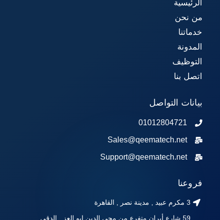
الرئيسية
من نحن
خدماتنا
المدونة
التوظيف
اتصل بنا
بيانات التواصل
01012804721
Sales@qeematech.net
Support@qeematech.net
فروعنا
3 مكرم عبيد , مدينة نصر , القاهرة
59 شارع أيران متفرع من محي الدين ابو العز , الدقي ,