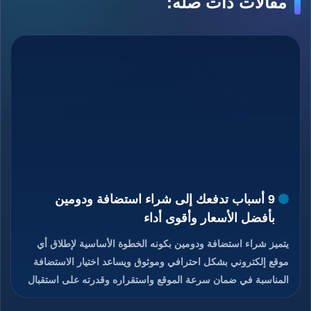
مقالات ذات صله:
9 أسباب تدفعك إلى شراء استضافة ودومين
بأفضل الأسعار وأقوى أداء
يتميز شراء استضافة ودومين بكونه الخطوة الأساسية لإطلاق أي
موقع إلكتروني بشكل احترافي وموثوق ويساعد اختيار الاستضافة
المناسبة في ضمان سرعة الموقع واستقراره وقدرته على استقبال
الزوار دون انقطاع، كما يمنح الدومين هوية رقمية مميزة تسهل على