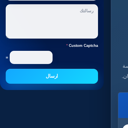
*
Custom Captcha
=
سة
ن.
ارسال