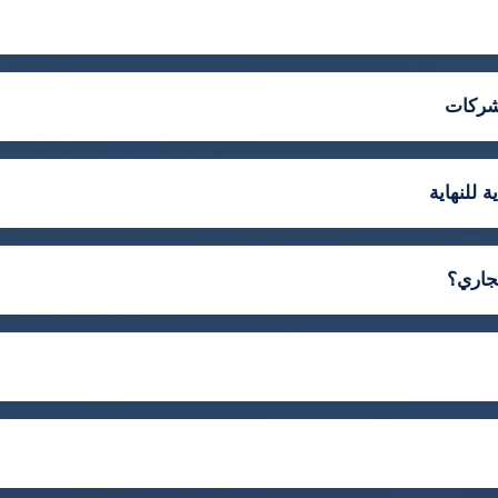
لشركات
 للنهاية
جاري؟