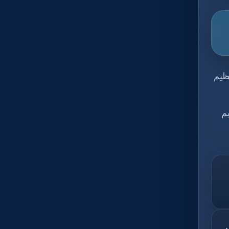
ظيم
م