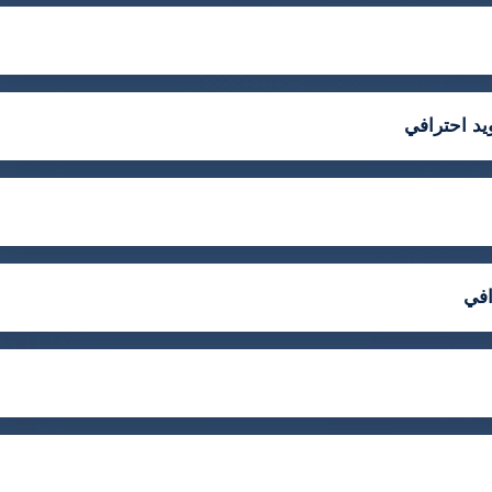
يد احترافي
افي