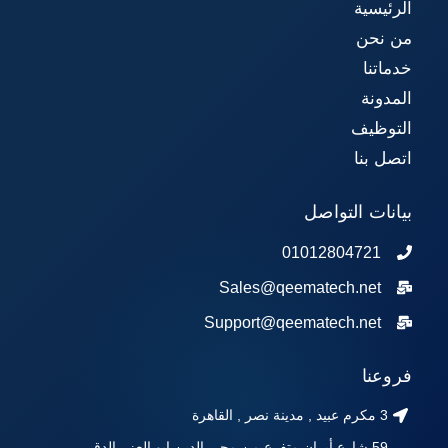
الرئيسية
من نحن
خدماتنا
المدونة
التوظيف
اتصل بنا
بيانات التواصل
01012804721
Sales@qeematech.net
Support@qeematech.net
فروعنا
3 مكرم عبيد , مدينة نصر , القاهرة
59 شارع أيران متفرع من محي الدين ابو العز , الدقي ,