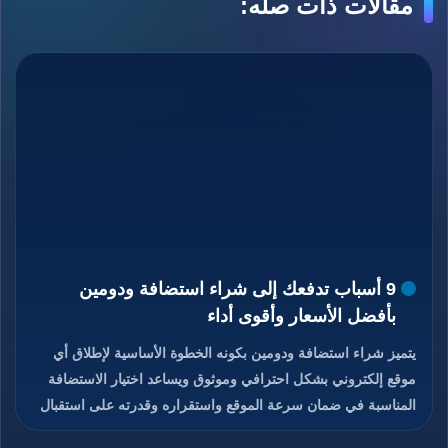
مقالات ذات صله:
9 أسباب تدفعك إلى شراء استضافة ودومين
بأفضل الأسعار وأقوى أداء
يتميز شراء استضافة ودومين بكونه الخطوة الأساسية لإطلاق أي
موقع إلكتروني بشكل احترافي وموثوق ويساعد اختيار الاستضافة
المناسبة في ضمان سرعة الموقع واستقراره وقدرته على استقبال
الزوار دون انقطاع، كما يمنح الدومين هوية رقمية مميزة تسهل على