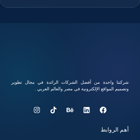
المستخدمين الوصول إلى الموقع وتذكره بسهولة، والجمع بين
استضافة قوية ودومين مناسب يعزز من ثقة الزوار ومحركات
البحث في الموقع، ويوفر هذا الاختيار تحكم كامل في إدارة الموقع
والبريد الإلكتروني المرتبط به، ويساعد على تحسين تجربة
المستخدم ورفع فرص نجاح المشروع الرقمي، تابعوا معنا قراءة
المقال للتعرف على كيفية شراء استضافة ودومين بأفضل الأسعار
مع أداء قوي وأمان عالي.
شركتنا واحدة من أفضل الشركات الرائدة في مجال تطوير
وتصميم المواقع الإلكترونية في مصر والعالم العربي .
أهم الروابط