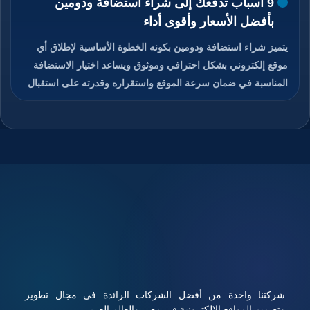
9 أسباب تدفعك إلى شراء استضافة ودومين
بأفضل الأسعار وأقوى أداء
يتميز شراء استضافة ودومين بكونه الخطوة الأساسية لإطلاق أي
موقع إلكتروني بشكل احترافي وموثوق ويساعد اختيار الاستضافة
المناسبة في ضمان سرعة الموقع واستقراره وقدرته على استقبال
الزوار دون انقطاع، كما يمنح الدومين هوية رقمية مميزة تسهل على
المستخدمين الوصول إلى الموقع وتذكره بسهولة، والجمع بين
استضافة قوية ودومين مناسب يعزز من ثقة الزوار ومحركات
البحث في الموقع، ويوفر هذا الاختيار تحكم كامل في إدارة الموقع
والبريد الإلكتروني المرتبط به، ويساعد على تحسين تجربة
المستخدم ورفع فرص نجاح المشروع الرقمي، تابعوا معنا قراءة
المقال للتعرف على كيفية شراء استضافة ودومين بأفضل الأسعار
مع أداء قوي وأمان عالي.
شركتنا واحدة من أفضل الشركات الرائدة في مجال تطوير
وتصميم المواقع الإلكترونية في مصر والعالم العربي .