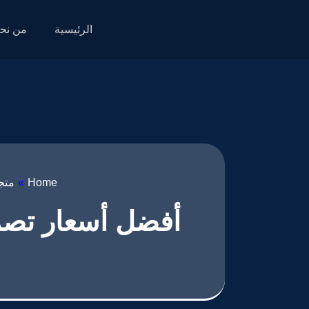
الرئيسية
من نح
Home
»
متج