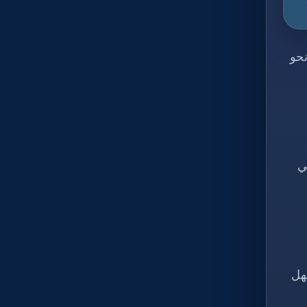
نحو
ي
هل