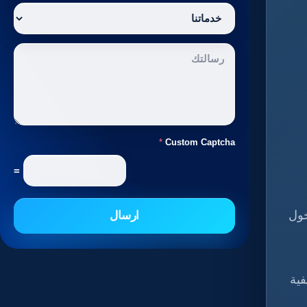
*
Custom Captcha
=
خول
ارسال
فية