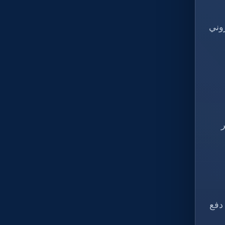
وني
 دفع