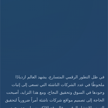
في ظل التطور الرقمي المتسارع، يشهد العالم ازديادًا
ملحوظًا في عدد الشركات الناشئة التي تسعى إلى إثبات
وجودها في السوق وتحقيق النجاح، ومع هذا التزايد، أصبحت
الحاجة إلى تصميم مواقع شركات ناشئة أمراً ضرورياً لتحقيق
التميز والانتشار الرقمي، فالموقع الإلكتروني لم يعد مجرد