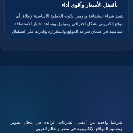
بأفضل الأسعار وأقوى أداء
يتميز شراء استضافة ودومين بكونه الخطوة الأساسية لإطلاق أي
موقع إلكتروني بشكل احترافي وموثوق ويساعد اختيار الاستضافة
المناسبة في ضمان سرعة الموقع واستقراره وقدرته على استقبال
الزوار دون انقطاع، كما يمنح الدومين هوية رقمية مميزة تسهل على
المستخدمين الوصول إلى الموقع وتذكره بسهولة، والجمع بين
استضافة قوية ودومين مناسب يعزز من ثقة الزوار ومحركات
البحث في الموقع، ويوفر هذا الاختيار تحكم كامل في إدارة الموقع
والبريد الإلكتروني المرتبط به، ويساعد على تحسين تجربة
المستخدم ورفع فرص نجاح المشروع الرقمي، تابعوا معنا قراءة
المقال للتعرف على كيفية شراء استضافة ودومين بأفضل الأسعار
مع أداء قوي وأمان عالي.
شركتنا واحدة من أفضل الشركات الرائدة في مجال تطوير
وتصميم المواقع الإلكترونية في مصر والعالم العربي .