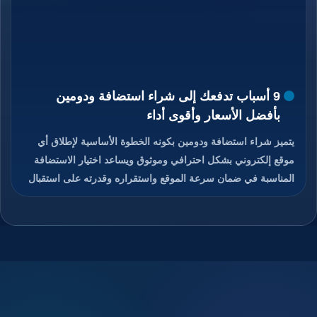
9 أسباب تدفعك إلى شراء استضافة ودومين
بأفضل الأسعار وأقوى أداء
يتميز شراء استضافة ودومين بكونه الخطوة الأساسية لإطلاق أي
موقع إلكتروني بشكل احترافي وموثوق ويساعد اختيار الاستضافة
المناسبة في ضمان سرعة الموقع واستقراره وقدرته على استقبال
الزوار دون انقطاع، كما يمنح الدومين هوية رقمية مميزة تسهل على
المستخدمين الوصول إلى الموقع وتذكره بسهولة، والجمع بين
استضافة قوية ودومين مناسب يعزز من ثقة الزوار ومحركات
البحث في الموقع، ويوفر هذا الاختيار تحكم كامل في إدارة الموقع
والبريد الإلكتروني المرتبط به، ويساعد على تحسين تجربة
المستخدم ورفع فرص نجاح المشروع الرقمي، تابعوا معنا قراءة
المقال للتعرف على كيفية شراء استضافة ودومين بأفضل الأسعار