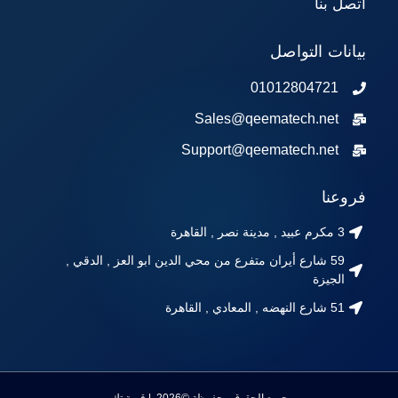
اتصل بنا
بيانات التواصل
01012804721
Sales@qeematech.net
Support@qeematech.net
فروعنا
3 مكرم عبيد , مدينة نصر , القاهرة
59 شارع أيران متفرع من محي الدين ابو العز , الدقي ,
الجيزة
51 شارع النهضه , المعادي , القاهرة