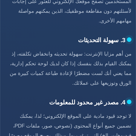
المستخدمين تصفح موقعك الإلكتروني للعثور على إجابات
لأسئلتهم دون مقاطعة موظفيك، الذين يمكنهم مواصلة
مهامهم الأخرى.
3. سهولة التحديثات
من أهم مزايا الإنترنت: سهولة تحديثه وانخفاض تكلفته، إذ
يمكنك القيام بذلك بنفسك إذا كان لديك لوحة تحكم إدارية،
مما يعني أنك لست مضطرًا لإعادة طباعة كميات كبيرة من
الورق وتوزيعها على عملائك.
4. مصدر غير محدود للمعلومات
لا توجد قيود مادية على الموقع الإلكتروني؛ لذا، يمكنك
تضمين جميع أنواع المحتوى (نصوص، صور، ملفات PDF،
فيديوهات، إلخ) التي ترغب بها، وبذلك، يصبح الموقع مصدرًا