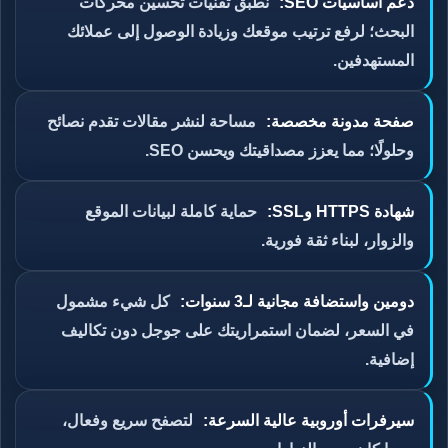
دعم أساسيات SEO:
نطبق تقنيات تحسين محركات
البحث؛ لرفع ترتيب موقعك وزيادة الوصول إلى عملائك
المستهدفين.
صفحة مدونة مخصصة:
مساحة لنشر مقالات تقدم نصائح
وحلولًا؛ مما يعزز مصداقيتك ويحسن SEO.
شهادة HTTPS وSSL:
حماية كاملة لبيانات الموقع
والزوار، لبناء ثقة فورية.
دومين واستضافة مجانية لـ3 سنوات:
كل شيء مشمول
في السعر، لضمان استمراريتك على جوجل دون تكاليف
إضافية.
سيرفرات أوروبية عالية السرعة:
لتصفح سريع وفعال،