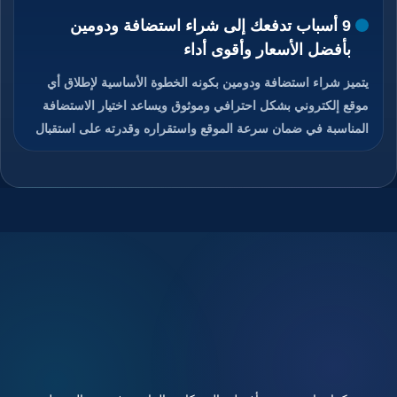
9 أسباب تدفعك إلى شراء استضافة ودومين
بأفضل الأسعار وأقوى أداء
يتميز شراء استضافة ودومين بكونه الخطوة الأساسية لإطلاق أي
موقع إلكتروني بشكل احترافي وموثوق ويساعد اختيار الاستضافة
المناسبة في ضمان سرعة الموقع واستقراره وقدرته على استقبال
الزوار دون انقطاع، كما يمنح الدومين هوية رقمية مميزة تسهل على
المستخدمين الوصول إلى الموقع وتذكره بسهولة، والجمع بين
استضافة قوية ودومين مناسب يعزز من ثقة الزوار ومحركات
البحث في الموقع، ويوفر هذا الاختيار تحكم كامل في إدارة الموقع
والبريد الإلكتروني المرتبط به، ويساعد على تحسين تجربة
المستخدم ورفع فرص نجاح المشروع الرقمي، تابعوا معنا قراءة
المقال للتعرف على كيفية شراء استضافة ودومين بأفضل الأسعار
مع أداء قوي وأمان عالي.