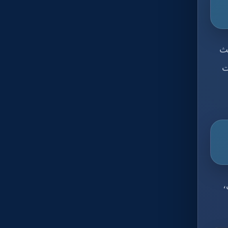
حث
ت
،