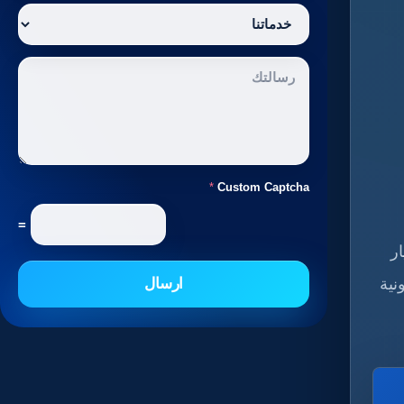
*
Custom Captcha
=
ر
نية
ارسال