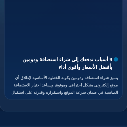
9 أسباب تدفعك إلى شراء استضافة ودومين
بأفضل الأسعار وأقوى أداء
يتميز شراء استضافة ودومين بكونه الخطوة الأساسية لإطلاق أي
موقع إلكتروني بشكل احترافي وموثوق ويساعد اختيار الاستضافة
المناسبة في ضمان سرعة الموقع واستقراره وقدرته على استقبال
الزوار دون انقطاع، كما يمنح الدومين هوية رقمية مميزة تسهل على
المستخدمين الوصول إلى الموقع وتذكره بسهولة، والجمع بين
استضافة قوية ودومين مناسب يعزز من ثقة الزوار ومحركات
البحث في الموقع، ويوفر هذا الاختيار تحكم كامل في إدارة الموقع