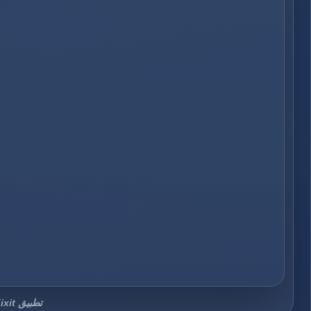
تطبيق Fixit أحد أعمال قيمة تك