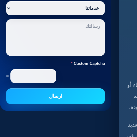
*
Custom Captcha
=
ء أو
م
ارسال
دة.
ديد
 في