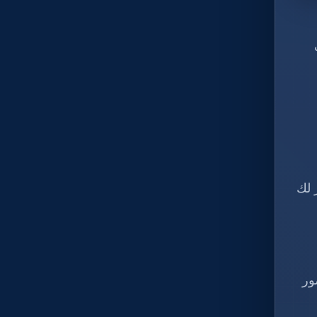
 لك
ور