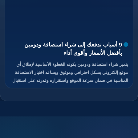
9 أسباب تدفعك إلى شراء استضافة ودومين
بأفضل الأسعار وأقوى أداء
يتميز شراء استضافة ودومين بكونه الخطوة الأساسية لإطلاق أي
موقع إلكتروني بشكل احترافي وموثوق ويساعد اختيار الاستضافة
المناسبة في ضمان سرعة الموقع واستقراره وقدرته على استقبال
الزوار دون انقطاع، كما يمنح الدومين هوية رقمية مميزة تسهل على
المستخدمين الوصول إلى الموقع وتذكره بسهولة، والجمع بين
استضافة قوية ودومين مناسب يعزز من ثقة الزوار ومحركات
البحث في الموقع، ويوفر هذا الاختيار تحكم كامل في إدارة الموقع
والبريد الإلكتروني المرتبط به، ويساعد على تحسين تجربة
المستخدم ورفع فرص نجاح المشروع الرقمي، تابعوا معنا قراءة
المقال للتعرف على كيفية شراء استضافة ودومين بأفضل الأسعار