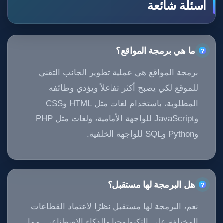
أسئلة شائعة
ما هي برمجة المواقع؟
برمجة المواقع هي عملية تطوير الجانب التقني
للموقع لكي يصبح أكثر تفاعلاً ويؤدي وظائفه
المطلوبة، باستخدام لغات مثل HTML وCSS
وJavaScript للواجهة الأمامية، ولغات مثل PHP
وPython وSQL للواجهة الخلفية.
هل البرمجة لها مستقبل؟
نعم، البرمجة لها مستقبل نظرًا لاعتماد القطاعات
المختلفة على التكنولوجيا والذكاء الاصطناعي، مما