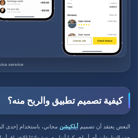
chaina service أحد أعمال 
كيفية تصميم تطبيق والربح منه؟
البعض يعتقد أن تصميم
أبلكيشن
مجاني، باستخدام إحدى الموا
هذه التطبيقات أي أرباح، كما أنها معرضة دائمًا للاختراق أو ال