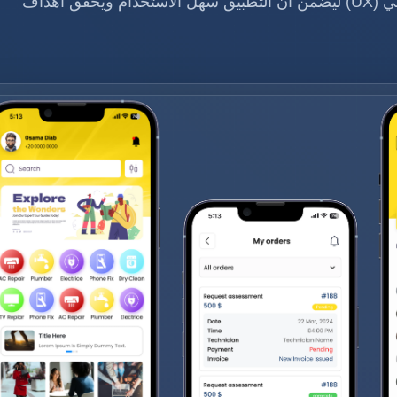
يجمع هذا التصميم بين الجانب البصري (UI) والجانب التجريبي (UX) ليضمن أن التطبيق سهل الاستخدام ويحقق أهداف