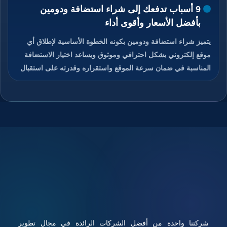
9 أسباب تدفعك إلى شراء استضافة ودومين
بأفضل الأسعار وأقوى أداء
يتميز شراء استضافة ودومين بكونه الخطوة الأساسية لإطلاق أي
موقع إلكتروني بشكل احترافي وموثوق ويساعد اختيار الاستضافة
المناسبة في ضمان سرعة الموقع واستقراره وقدرته على استقبال
الزوار دون انقطاع، كما يمنح الدومين هوية رقمية مميزة تسهل على
المستخدمين الوصول إلى الموقع وتذكره بسهولة، والجمع بين
استضافة قوية ودومين مناسب يعزز من ثقة الزوار ومحركات
البحث في الموقع، ويوفر هذا الاختيار تحكم كامل في إدارة الموقع
والبريد الإلكتروني المرتبط به، ويساعد على تحسين تجربة
المستخدم ورفع فرص نجاح المشروع الرقمي، تابعوا معنا قراءة
المقال للتعرف على كيفية شراء استضافة ودومين بأفضل الأسعار
مع أداء قوي وأمان عالي.
شركتنا واحدة من أفضل الشركات الرائدة في مجال تطوير