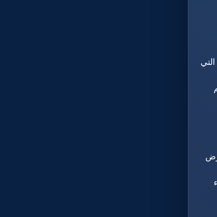
التي
رض