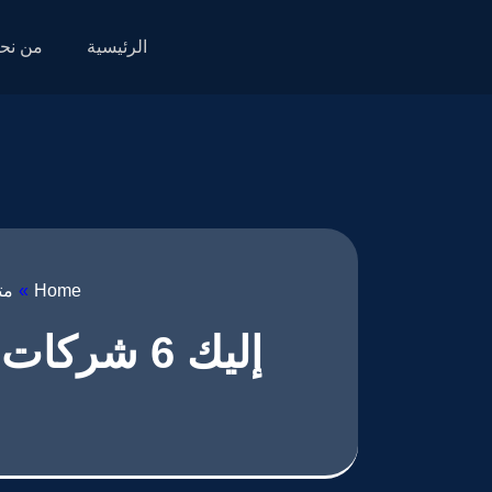
الرئيسية
من نح
Home
»
مت
إليك 6 شر