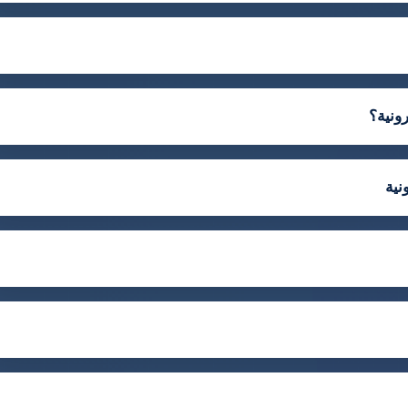
ونية؟
نية