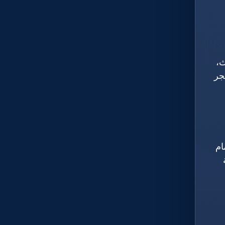
ث،
جر
ام