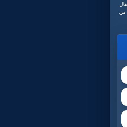
قال
د من