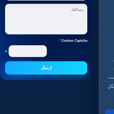
*
Custom Captcha
=
ارسال
نت،
كل