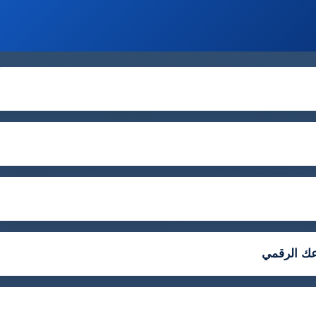
عك الرقمي