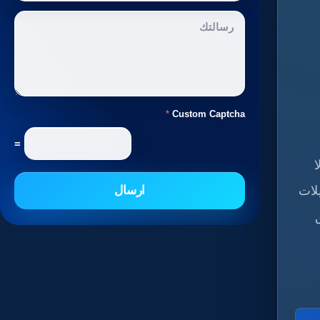
*
Custom Captcha
=
ا
لات
ارسال