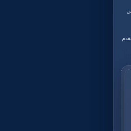
ن
قدم