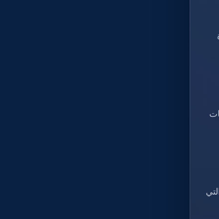
ات
لتي