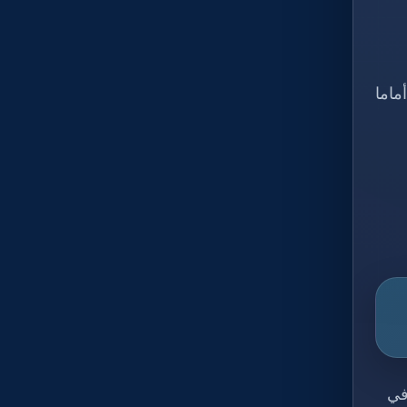
ماما
في