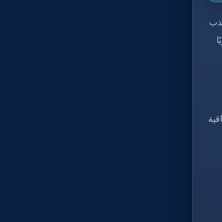
جذب
ا
قية