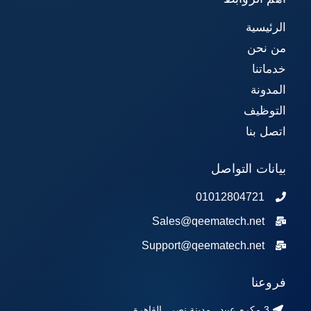
الرئيسية
من نحن
خدماتنا
المدونة
التوظيف
اتصل بنا
بيانات التواصل
01012804721
Sales@qeematech.net
Support@qeematech.net
فروعنا
3 مكرم عبيد , مدينة نصر , القاهرة