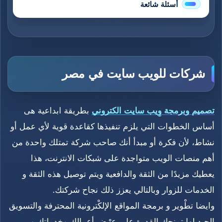
أسئلة شائعة
شركات للويب سايت في مصر
تصميم وبرمجة وِيب سايت الكتروني
بطريقة ابداعية هى
أساس الخطوات التي يلزم تنفيذها كقاعدة قوية لأي عمل أو
نشاط، لأن فكرة أو مبدأ أنك صاحب شركة تمتلك واحدة من
أهم منصات الويب متواجدة على شبكات الانترنت، هذا
يعطيك مزيدًا من الثقة والدافعية ويتم توصيل هذه الثقة و
الخدمات للزوار وبالتالي يعزز ذلك نجاح شركتك.
وايضا تطْوير و برمجة المواقع الإلكْترونية المحترفة والتسويق
الجيد لها تمنحك القدرة على عرْض أعمالك وخدماتك و