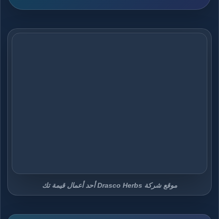
موقع شركة Drasco Herbs أحد أعمال قيمة تك