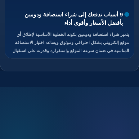
9 أسباب تدفعك إلى شراء استضافة ودومين
بأفضل الأسعار وأقوى أداء
يتميز شراء استضافة ودومين بكونه الخطوة الأساسية لإطلاق أي
موقع إلكتروني بشكل احترافي وموثوق ويساعد اختيار الاستضافة
المناسبة في ضمان سرعة الموقع واستقراره وقدرته على استقبال
الزوار دون انقطاع، كما يمنح الدومين هوية رقمية مميزة تسهل على
المستخدمين الوصول إلى الموقع وتذكره بسهولة، والجمع بين
استضافة قوية ودومين مناسب يعزز من ثقة الزوار ومحركات
البحث في الموقع، ويوفر هذا الاختيار تحكم كامل في إدارة الموقع
والبريد الإلكتروني المرتبط به، ويساعد على تحسين تجربة
المستخدم ورفع فرص نجاح المشروع الرقمي، تابعوا معنا قراءة
المقال للتعرف على كيفية شراء استضافة ودومين بأفضل الأسعار
مع أداء قوي وأمان عالي.