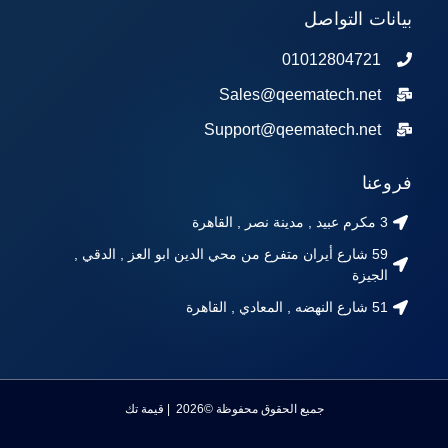
بيانات التواصل
01012804721
Sales@qeematech.net
Support@qeematech.net
فروعنا
3 مكرم عبيد , مدينة نصر , القاهرة
59 شارع أيران متفرع من محي الدين ابو العز , الدقي ,
الجيزة
51 شارع النهضه , المعادي , القاهرة
جميع الحقوق محفوظة ©2026 | قيمة تك