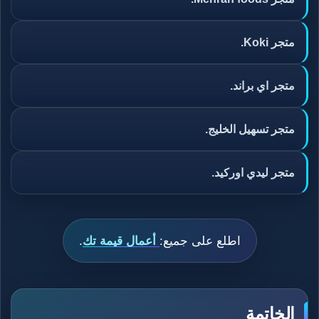
متجر Koki.
متجر اي براند.
متجر تسهيل الخليج.
متجر ليدي اوركيد.
اطلع على جميع:
أعمال قيمة تك
.
الخاتمة