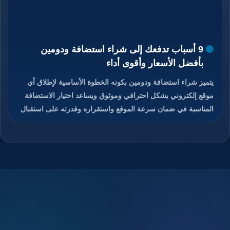
9 أسباب تدفعك إلى شراء استضافة ودومين
بأفضل الأسعار وأقوى أداء
يتميز شراء استضافة ودومين بكونه الخطوة الأساسية لإطلاق أي
موقع إلكتروني بشكل احترافي وموثوق ويساعد اختيار الاستضافة
المناسبة في ضمان سرعة الموقع واستقراره وقدرته على استقبال
الزوار دون انقطاع، كما يمنح الدومين هوية رقمية مميزة تسهل على
المستخدمين الوصول إلى الموقع وتذكره بسهولة، والجمع بين
استضافة قوية ودومين مناسب يعزز من ثقة الزوار ومحركات
البحث في الموقع، ويوفر هذا الاختيار تحكم كامل في إدارة الموقع
والبريد الإلكتروني المرتبط به، ويساعد على تحسين تجربة
المستخدم ورفع فرص نجاح المشروع الرقمي، تابعوا معنا قراءة
المقال للتعرف على كيفية شراء استضافة ودومين بأفضل الأسعار
مع أداء قوي وأمان عالي.