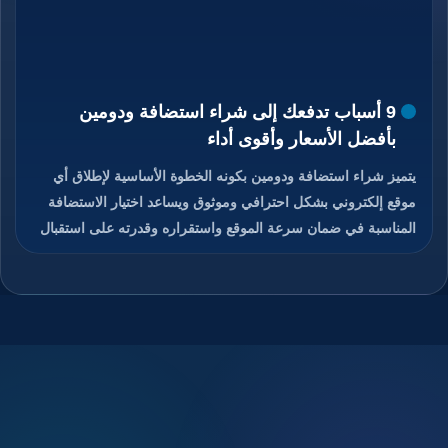
9 أسباب تدفعك إلى شراء استضافة ودومين
بأفضل الأسعار وأقوى أداء
يتميز شراء استضافة ودومين بكونه الخطوة الأساسية لإطلاق أي
موقع إلكتروني بشكل احترافي وموثوق ويساعد اختيار الاستضافة
المناسبة في ضمان سرعة الموقع واستقراره وقدرته على استقبال
الزوار دون انقطاع، كما يمنح الدومين هوية رقمية مميزة تسهل على
المستخدمين الوصول إلى الموقع وتذكره بسهولة، والجمع بين
استضافة قوية ودومين مناسب يعزز من ثقة الزوار ومحركات
البحث في الموقع، ويوفر هذا الاختيار تحكم كامل في إدارة الموقع
والبريد الإلكتروني المرتبط به، ويساعد على تحسين تجربة
المستخدم ورفع فرص نجاح المشروع الرقمي، تابعوا معنا قراءة
المقال للتعرف على كيفية شراء استضافة ودومين بأفضل الأسعار
مع أداء قوي وأمان عالي.