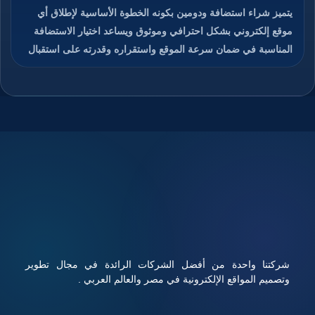
يتميز شراء استضافة ودومين بكونه الخطوة الأساسية لإطلاق أي
موقع إلكتروني بشكل احترافي وموثوق ويساعد اختيار الاستضافة
المناسبة في ضمان سرعة الموقع واستقراره وقدرته على استقبال
الزوار دون انقطاع، كما يمنح الدومين هوية رقمية مميزة تسهل على
المستخدمين الوصول إلى الموقع وتذكره بسهولة، والجمع بين
استضافة قوية ودومين مناسب يعزز من ثقة الزوار ومحركات
البحث في الموقع، ويوفر هذا الاختيار تحكم كامل في إدارة الموقع
والبريد الإلكتروني المرتبط به، ويساعد على تحسين تجربة
المستخدم ورفع فرص نجاح المشروع الرقمي، تابعوا معنا قراءة
المقال للتعرف على كيفية شراء استضافة ودومين بأفضل الأسعار
مع أداء قوي وأمان عالي.
شركتنا واحدة من أفضل الشركات الرائدة في مجال تطوير
وتصميم المواقع الإلكترونية في مصر والعالم العربي .