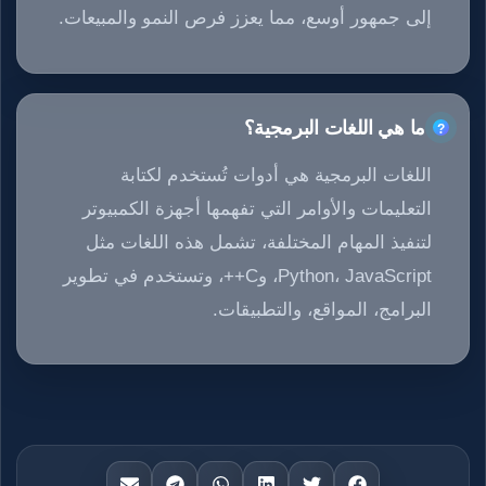
إلى جمهور أوسع، مما يعزز فرص النمو والمبيعات.
ما هي اللغات البرمجية؟
اللغات البرمجية هي أدوات تُستخدم لكتابة
التعليمات والأوامر التي تفهمها أجهزة الكمبيوتر
لتنفيذ المهام المختلفة، تشمل هذه اللغات مثل
Python، JavaScript، وC++، وتستخدم في تطوير
البرامج، المواقع، والتطبيقات.