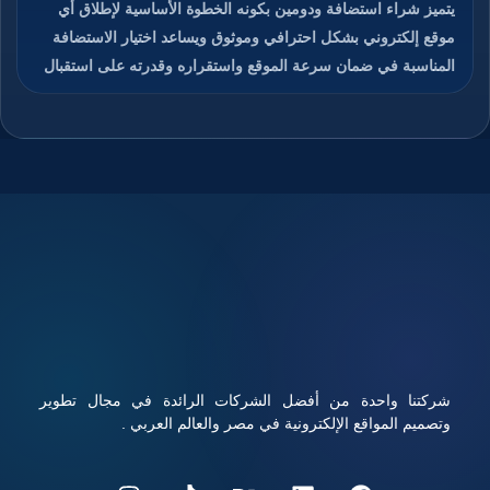
يتميز شراء استضافة ودومين بكونه الخطوة الأساسية لإطلاق أي
موقع إلكتروني بشكل احترافي وموثوق ويساعد اختيار الاستضافة
المناسبة في ضمان سرعة الموقع واستقراره وقدرته على استقبال
الزوار دون انقطاع، كما يمنح الدومين هوية رقمية مميزة تسهل على
المستخدمين الوصول إلى الموقع وتذكره بسهولة، والجمع بين
استضافة قوية ودومين مناسب يعزز من ثقة الزوار ومحركات
البحث في الموقع، ويوفر هذا الاختيار تحكم كامل في إدارة الموقع
والبريد الإلكتروني المرتبط به، ويساعد على تحسين تجربة
المستخدم ورفع فرص نجاح المشروع الرقمي، تابعوا معنا قراءة
المقال للتعرف على كيفية شراء استضافة ودومين بأفضل الأسعار
مع أداء قوي وأمان عالي.
شركتنا واحدة من أفضل الشركات الرائدة في مجال تطوير
وتصميم المواقع الإلكترونية في مصر والعالم العربي .