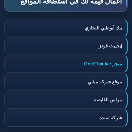
أعمال قيمة تك في استضافة المواقع
بنك أبوظبي التجاري.
إيجيبت فودز.
متجر One2Twelve.
موقع شركة مباني.
نبراس القابضة.
شركة سندة.