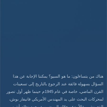
هناك من يتساءلون: ما هو السيو؟ يمكننا الإجابة عن هذا
السؤال بسهولة فائقة عند الرجوع بالتاريخ إلى تسعينات
القرن الماضي، خاصة في عام 1945م حينما ظهر أول تصور
لمحركات البحث على يد المهندس الأمريكي فانيفار بوش،
الذي نشر مقالاً يدعو خلاله إلى ضرورة وجود نظام أشبه