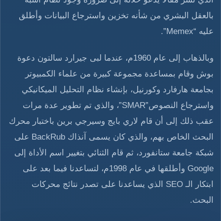
بالعقل البشري من شأنه تخزين واسترجاع البيانات وأطلق
عليه “Memex”.
وبالذهاب إلى عام 1960م، عندما لبى جيرارد سالتون دعوة
بوش وقام بمساعدة مجموعة كبيرة من علماء الكمبيوتر
بجامعة هارفارد وكورنيل، بإنشاء نظام التحليل الميكانيكي
واسترجاع النصوص”SMAR”، والذي تم تطوير عدة مرات
عقب ذلك إلى أن قام لاري بايج وسيرجي برين باختبار محرك
البحث الخاص بهم، والذي كان يسمى آنذاك BackRub على
شبكة جامعة ستانفورد، ثم قام الثنائي بتغيير اسم الأداة إلى
Google وأطلقها في عام 1998م، لتساعدنا فيما بعد على
ابتكار الـ SEO الذي يساعدنا على تصدر نتائج محركات
البحث.