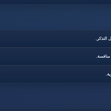
 التذكر.
 منافسة.
ة.