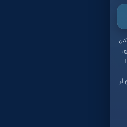
كين،
ج،
 أو