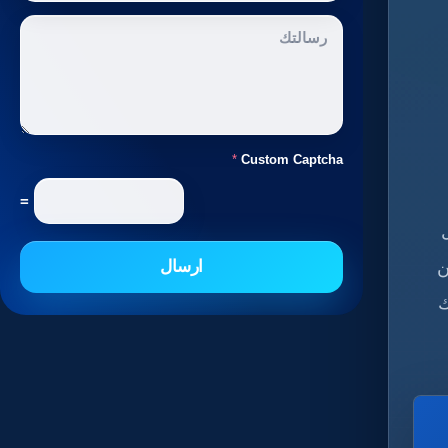
*
Custom Captcha
=
ن
ارسال
ك