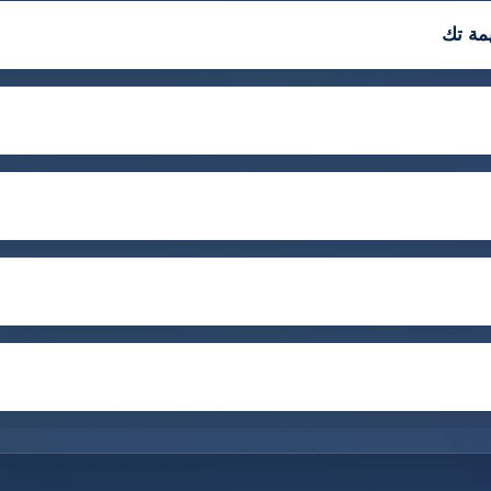
مة تك