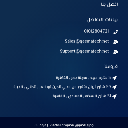
اتصل بنا
بيانات التواصل
01012804721
Sales@qeematech.net
Support@qeematech.net
فروعنا
3 مكرم عبيد , مدينة نصر , القاهرة
59 شارع أيران متفرع من محي الدين ابو العز , الدقي , الجيزة
51 شارع النهضه , المعادي , القاهرة
جميع الحقوق محفوظة ©2026 | قيمة تك