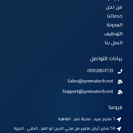
من نحن
خدماتنا
المدونة
التوظيف
اتصل بنا
بيانات التواصل
01012804721
Sales@qeematech.net
Support@qeematech.net
فروعنا
3 مكرم عبيد , مدينة نصر , القاهرة
59 شارع أيران متفرع من محي الدين ابو العز , الدقي , الجيزة