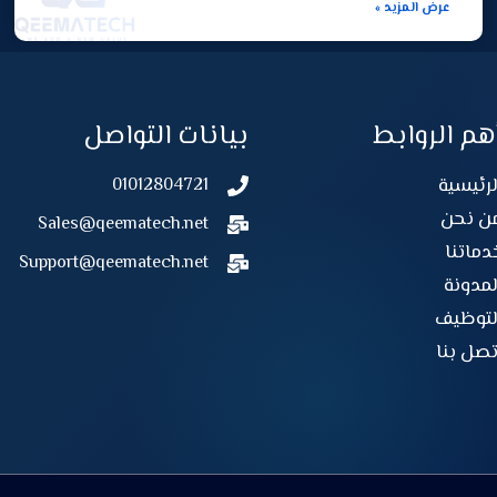
عرض المزيد »
هم الروابط
بيانات التواصل
لرئيسية
01012804721
ن نحن
Sales@qeematech.net
دماتنا
Support@qeematech.net
لمدونة
لتوظيف
تصل بنا