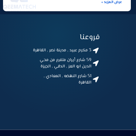
عرض المزيد »
فروعنا
3 مكرم عبيد , مدينة نصر , القاهرة
59 شارع أيران متفرع من محي
الدين ابو العز , الدقي , الجيزة
51 شارع النهضه , المعادي ,
القاهرة