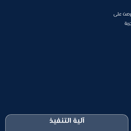
ي حرصت على
ربة
آلية التنفيذ