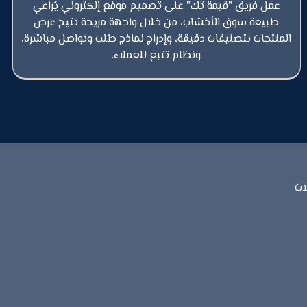
عمل فريق "قيمة تك" على تصميم موقع إلكتروني يُراعي
طبيعة سوق الأخشاب، من خلال واجهة مريحة تتيح عرض
المنتجات بتصنيفات دقيقة، وإدراج نماذج طلب وتواصل مباشرة،
ونظام تتبع للعملاء.
ات