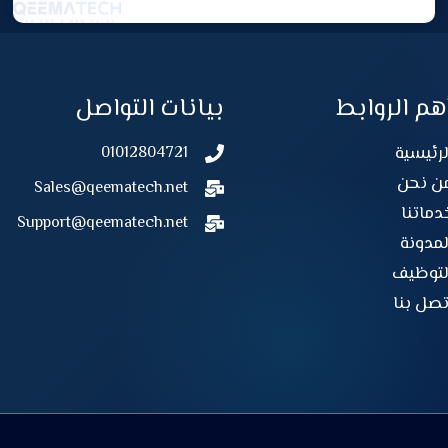
هم الروابط
بيانات التواصل
لرئيسية
01012804721
ن نحن
Sales@qeematech.net
دماتنا
Support@qeematech.net
لمدونة
لتوظيف
تصل بنا