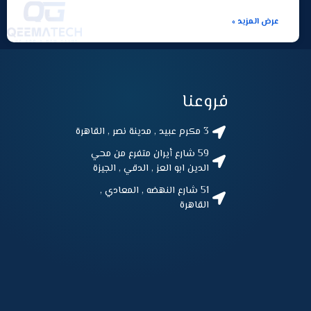
عرض المزيد »
فروعنا
3 مكرم عبيد , مدينة نصر , القاهرة
59 شارع أيران متفرع من محي
الدين ابو العز , الدقي , الجيزة
51 شارع النهضه , المعادي ,
القاهرة