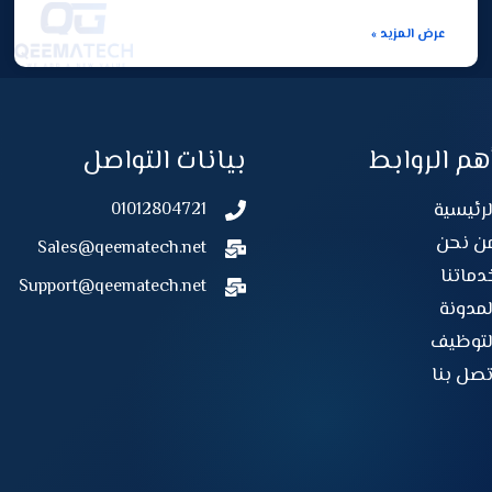
عرض المزيد »
هم الروابط
بيانات التواصل
لرئيسية
01012804721
ن نحن
Sales@qeematech.net
دماتنا
Support@qeematech.net
لمدونة
لتوظيف
تصل بنا