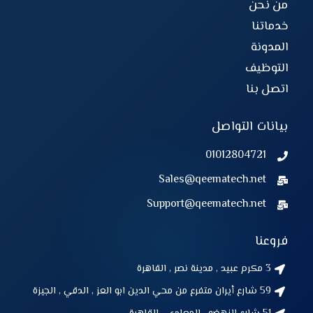
من نحن
خدماتنا
المدونة
التوظيف
اتصل بنا
بيانات التواصل
01012804721
Sales@qeematech.net
Support@qeematech.net
فروعنا
3 مكرم عبيد , مدينة نصر , القاهرة
59 شارع أيران متفرع من محي الدين ابو العز , الدقي , الجيزة