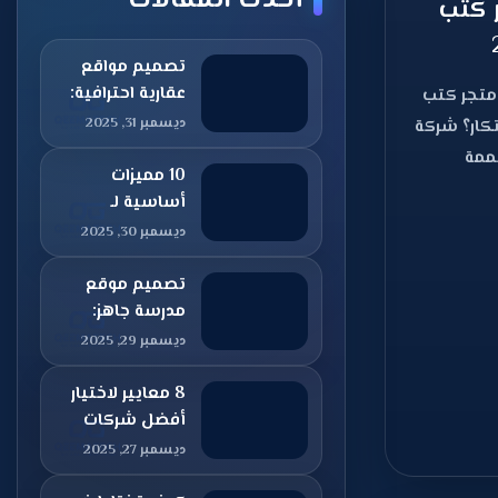
أحدث المقالات
 كتب
تصميم مواقع
عقارية احترافية:
متجر كتب
مفتاحك لتحقيق
ديسمبر 31, 2025
بتكار؟ شركة
مبيعات قياسية
ممة
في سوق
10 مميزات
العقارات
أساسية لـ
تصميم منصة
ديسمبر 30, 2025
تعليمية
إلكترونية ناجحة
تصميم موقع
2026
مدرسة جاهز:
دليلك الشامل
ديسمبر 29, 2025
لإنشاء منصة
تعليمية
8 معايير لاختيار
متكاملة
أفضل شركات
تصميم مواقع
ديسمبر 27, 2025
الإنترنت