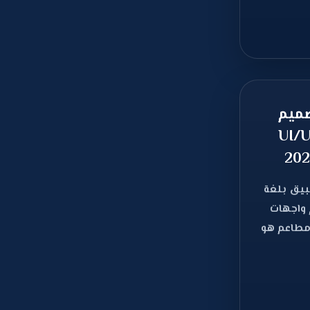
صميم
ت مستخدم UI/UX
بيق بلغة
م واجهات
بيقات مطاعم هو