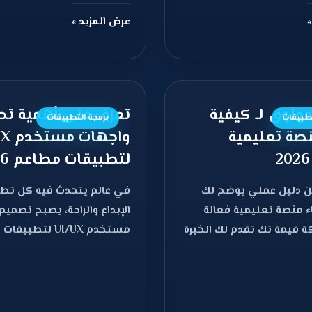
»
عرض المزيد »
موثوق لـ كيفية
تعرف على أهمية ت
تطبيقات
برمجة التطبيقات
صة تعليمية
واجها
لتطبيقات مطاعم 2026
 دليل عملي يوضح لك
في عالم يتحدث فيه كل تط
ء منصة تعليمية فعالة
الإبداع والراحة، يصبح تصمي
ة قيمة تك تقدم لك الخبرة
مستخدم UI/UX لتط
السحر الذي يحول