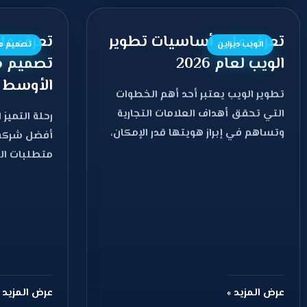
تعرف على أساسيات تطوير
تعرف عل
الويب ديزاين
تصميم م
الويب لعام 2026
تصميم م
الأوسط 2026
تطوير الويب يعتبر أحد أهم الخطوات
التي تحقق أهداف العلامات التجارية
رحلة التميز 
وتساهم في إبراز هويتها قدر الإمكان،
أفضل شركة
وذلك حيث يعزز
متطلبات ال
واقع ملموس
عرض المزيد »
عرض المزيد 