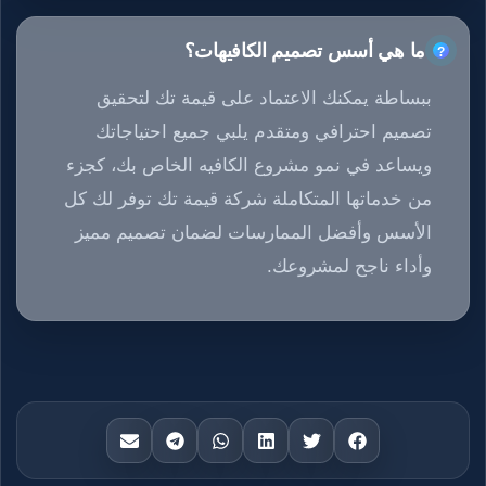
ما هي أسس تصميم الكافيهات؟
ببساطة يمكنك الاعتماد على قيمة تك لتحقيق
تصميم احترافي ومتقدم يلبي جميع احتياجاتك
ويساعد في نمو مشروع الكافيه الخاص بك، كجزء
من خدماتها المتكاملة شركة قيمة تك توفر لك كل
الأسس وأفضل الممارسات لضمان تصميم مميز
وأداء ناجح لمشروعك.