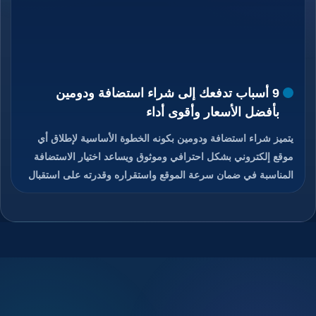
9 أسباب تدفعك إلى شراء استضافة ودومين
بأفضل الأسعار وأقوى أداء
يتميز شراء استضافة ودومين بكونه الخطوة الأساسية لإطلاق أي
موقع إلكتروني بشكل احترافي وموثوق ويساعد اختيار الاستضافة
المناسبة في ضمان سرعة الموقع واستقراره وقدرته على استقبال
الزوار دون انقطاع، كما يمنح الدومين هوية رقمية مميزة تسهل على
المستخدمين الوصول إلى الموقع وتذكره بسهولة، والجمع بين
استضافة قوية ودومين مناسب يعزز من ثقة الزوار ومحركات
البحث في الموقع، ويوفر هذا الاختيار تحكم كامل في إدارة الموقع
والبريد الإلكتروني المرتبط به، ويساعد على تحسين تجربة
المستخدم ورفع فرص نجاح المشروع الرقمي، تابعوا معنا قراءة
المقال للتعرف على كيفية شراء استضافة ودومين بأفضل الأسعار